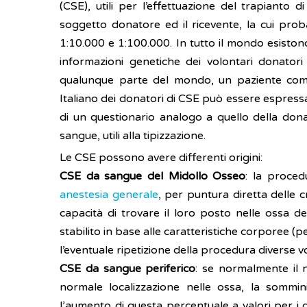
(CSE), utili per l’effettuazione del trapianto d
soggetto donatore ed il ricevente, la cui prob
1:10.000 e 1:100.000. In tutto il mondo esistono
informazioni genetiche dei volontari donatori 
qualunque parte del mondo, un paziente compati
Italiano dei donatori di CSE può essere espressa
di un questionario analogo a quello della do
sangue, utili alla tipizzazione.
Le CSE possono avere differenti origini:
CSE da sangue del Midollo Osseo
: la proced
anestesia generale
, per puntura diretta delle c
capacità di trovare il loro posto nelle ossa de
stabilito in base alle caratteristiche corporee 
l’eventuale ripetizione della procedura diverse vo
CSE da sangue periferico
: se normalmente il 
normale localizzazione nelle ossa, la sommi
l’aumento di questa percentuale a valori per i 