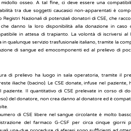
i midollo osseo. A tal fine, ci deve essere una compatibili
abilità tra due soggetti caucasici non-apparentati è comp
 Registri Nazionali di potenziali donatori di CSE, che racc
che danno la loro disponibilità alla donazione in caso ci
bile in attesa di trapianto. La volontà di iscriversi al 
 in qualunque servizio trasfusionale italiano, tramite la com
nazione di sangue ed emocomponenti ed al prelievo di poc
ura di prelievo ha luogo in sala operatoria, tramite il pre
reste iliache (bacino). Le CSE donate, infuse nel paziente,
l paziente. Il quantitativo di CSE prelevate in corso di do
(peso) del donatore, non crea danno al donatore ed è compat
lte.
numero di CSE libere nel sangue circolante è molto basso
nistrazione del farmaco G-CSF per circa cinque giorni 
quali una-due procedure di aferesi sono sufficienti ad otte