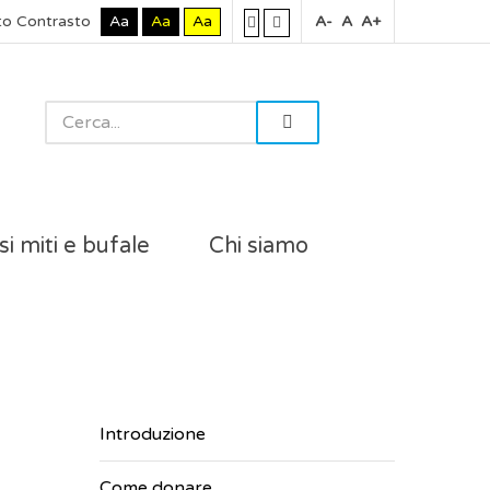
to Contrasto
Aa
Aa
Aa
A-
A
A+
si miti e bufale
Chi siamo
Introduzione
Come donare