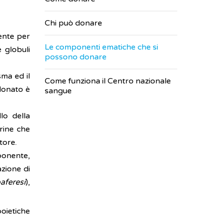
Chi può donare
mente per
Le componenti ematiche che si
 globuli
possono donare
ma ed il
Come funziona il Centro nazionale
donato è
sangue
lo della
rine che
tore.
ponente,
zione di
oaferesi
),
oietiche