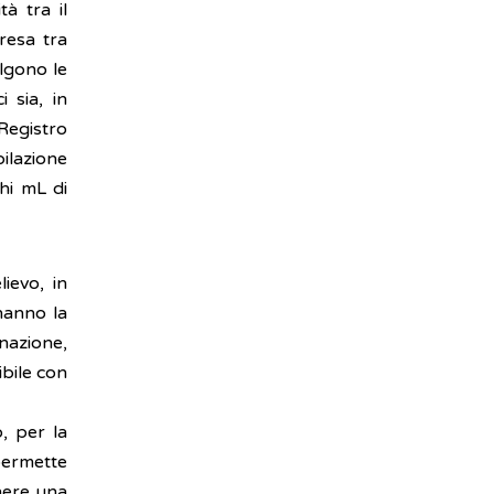
tà tra il
resa tra
olgono le
 sia, in
Registro
pilazione
hi mL di
lievo, in
 hanno la
nazione,
ibile con
, per la
permette
nere una