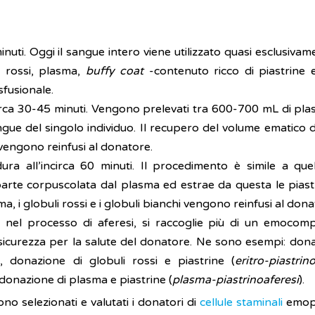
nuti. Oggi il sangue intero viene utilizzato quasi esclusiva
 rossi, plasma,
buffy coat
-contenuto ricco di piastrine e
sfusionale.
irca 30-45 minuti. Vengono prelevati tra 600-700 mL di plas
gue del singolo individuo. Il recupero del volume ematico 
i vengono reinfusi al donatore.
ura all’incirca 60 minuti. Il procedimento è simile a quel
arte corpuscolata dal plasma ed estrae da questa le piast
, i globuli rossi e i globuli bianchi vengono reinfusi al dona
, nel processo di aferesi, si raccoglie più di un emocom
sicurezza per la salute del donatore. Ne sono esempi: dona
), donazione di globuli rossi e piastrine (
eritro-piastrin
 donazione di plasma e piastrine (
plasma-piastrinoaferesi
).
gono selezionati e valutati i donatori di
cellule staminali
emop