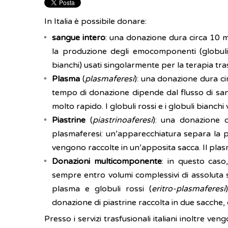
In Italia è possibile donare:
sangue intero
: una donazione dura circa 10 mi
la produzione degli emocomponenti (globuli
bianchi) usati singolarmente per la terapia tra
Plasma
(
plasmaferesi
): una donazione dura c
tempo di donazione dipende dal flusso di san
molto rapido. I globuli rossi e i globuli bianch
Piastrine
(
piastrinoaferesi
): una donazione d
plasmaferesi: un’apparecchiatura separa la p
vengono raccolte in un’apposita sacca. Il plasma
Donazioni multicomponente
: in questo caso
sempre entro volumi complessivi di assoluta 
plasma e globuli rossi (
eritro-plasmaferesi
donazione di piastrine raccolta in due sacche,
Presso i servizi trasfusionali italiani inoltre ven