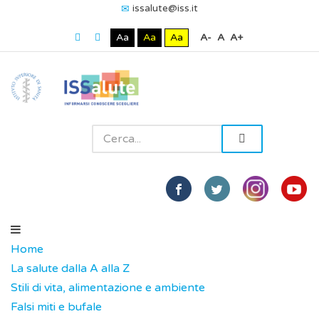
issalute@iss.it
Aa
Aa
Aa
A-
A
A+
Home
La salute dalla A alla Z
Stili di vita, alimentazione e ambiente
Falsi miti e bufale