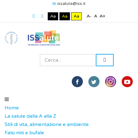
issalute@iss.it
Aa
Aa
Aa
A-
A
A+
Home
La salute dalla A alla Z
Stili di vita, alimentazione e ambiente
Falsi miti e bufale