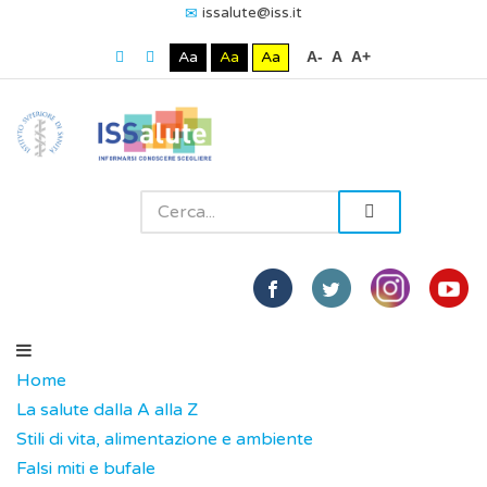
issalute@iss.it
Aa
Aa
Aa
A-
A
A+
Home
La salute dalla A alla Z
Stili di vita, alimentazione e ambiente
Falsi miti e bufale