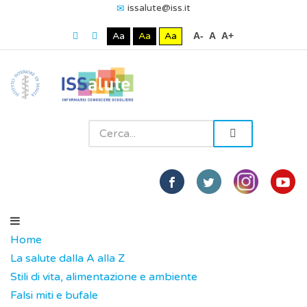
issalute@iss.it
Aa
Aa
Aa
A-
A
A+
Home
La salute dalla A alla Z
Stili di vita, alimentazione e ambiente
Falsi miti e bufale