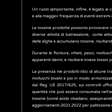
Un ruolo qimportante, infine, è legato ai c
e alla maggior frequenza di eventi estremi c
Le tossine prodotte possono provocare vari
diverse attività di balneazione, come attiv
delle alghe e accumulano tossine, risultand
Durante le fioriture, infatti, pesci, moll
apparenti danni, e risultare invece tossici 
La presenza nei prodotti ittici di alcune tr
molluschi bivalvi e poi in modo armonizzat
dal Reg. UE 2017/625, sui controlli ufficia
quantità che può essere consumata nell'arc
tossine (come acido okadaico, azaspiracid
aggiornamenti 2021.2022 per palitossine e