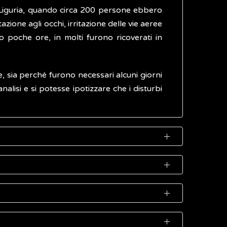
in Liguria, quando circa 200 persone ebbero
zione agli occhi, irritazione delle vie aeree
poche ore, in molti furono ricoverati in
, sia perché furono necessari alcuni giorni
lisi e si potesse ipotizzare che i disturbi
 il fondale o su un supporto solido come d
0 e i 70 micrometri, ed è quindi invisibile a
ssastre ben riconoscibili in mare.
ondi rocciosi.
treopsis ovata
, in presenza di vento forte
 dall'aria. Questa via di esposizione può