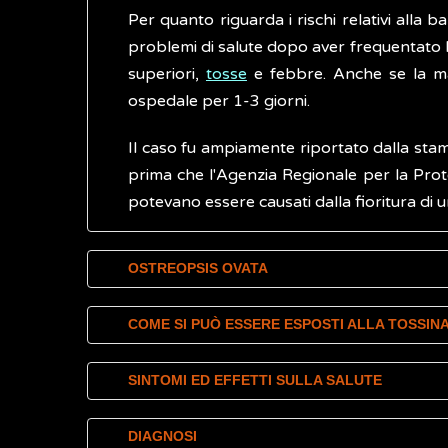
Per quanto riguarda i rischi relativi alla
problemi di salute dopo aver frequentato l'a
superiori,
tosse
e febbre. Anche se la mag
ospedale per 1-3 giorni.
Il caso fu ampiamente riportato dalla stam
prima che l'Agenzia Regionale per la Prote
potevano essere causati dalla fioritura di
OSTREOPSIS OVATA
Ostreopsis ovata
è una micro-alga marina 
COME SI PUÒ ESSERE ESPOSTI ALLA TOSSIN
esmpio uno scoglio (bentonica). Tipica delle
occhio nudo. In particolari condizioni clim
Le principali vie di esposizione alle ovatos
SINTOMI ED EFFETTI SULLA SALUTE
contatto con la pelle,
attraverso attivi
Cresce in zone costiere poco profonde sull
A tutt'oggi effetti sulla salute umana son
inalazione,
respirando piccole goccio
DIAGNOSI