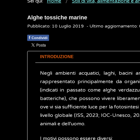
Sei qui:
Home
Stili di vita, alimentazione e 
Alghe tossiche marine
Pubblicato: 10 Luglio 2019
- Ultimo aggiornamento
f
Condividi
INTRODUZIONE
Negli ambienti acquatici, laghi, bacini ar
rappresentato principalmente da organismi
(indicati in passato come alghe verdazzur
batteriche), che possono vivere liberamen
ove vi sia sufficiente luce per la fotosintes
livello globale (ISS, 2023; IOC-Unesco, 20
animali e dell'uomo.
I motivi possono essere diversi: