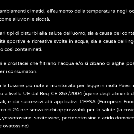
ambiamenti climatici, all'aumento della temperatura negli ocea
ome alluvioni e siccità.
 tipi di disturbi alla salute dell'uomo, sia a causa del cont
ità sportive e ricreative svolte in acqua, sia a causa dell'i
o così contaminati.
uschi e crostacei che filtrano l’acqua e/o si cibano di alghe
per i consumatori.
a le tossine più note è monitorata per legge in molti Paesi, in
o a livello UE dal Reg. CE 853/2004 (igiene degli alimenti d
li, e dai successivi atti applicativi. L'EFSA (European Food
o di 24 ore senza rischi apprezzabili per la salute (la cos
i, yessotossine, saxitossine, pectenotossine e acido domoi
 ovatossine).