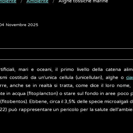
ambiente
Ambiente
Alghe tossiche marine
: 04 Novembre 2025
tificiali, mari e oceani, il primo livello della catena ali
 costituiti da un'unica cellula (unicellulari), alghe o
cia
re, anche se in realtà si tratta, come dice il loro nome, 
te in acqua (fitoplancton) o stare sul fondo in aree poco 
i (fitobentos). Ebbene, circa il 3,5% delle specie microalgali d
22) può rappresentare un pericolo per la salute dell’ambien