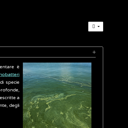
mentare è
nobatteri
di specie
profonde,
escritte a
te, degli