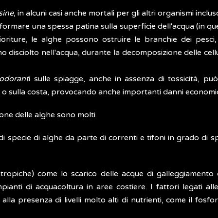
sine
, in alcuni casi anche mortali per gli altri organismi inclu
 formare una spessa patina sulla superficie dell'acqua (in que
fioriture, le alghe possono ostruire le branchie dei pesc
o disciolto nell'acqua, durante la decomposizione delle cell
eodorant
i sulle spiagge, anche in assenza di tossicità, pu
ati o sulla costa, provocando anche importanti danni economici
sione delle alghe sono molti.
i specie di alghe da parte di correnti e tifoni in grado di 
(antropiche) come lo scarico delle acque di galleggiamento 
pianti di acquacoltura in aree costiere. I fattori legati all
e alla presenza di livelli molto alti di nutrienti, come il fosf