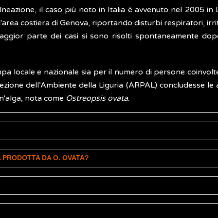
 balneazione, il caso più noto in Italia è avvenuto nel 2005 
rea costiera di Genova, riportando disturbi respiratori, irrita
gior parte dei casi si sono risolti spontaneamente dopo 
pa locale e nazionale sia per il numero di persone coinvolte
zione dell’Ambiente della Liguria (ARPAL) concludesse le ana
 un'alga, nota come
Ostreopsis ovata
.
che vive in acqua, dolce o salata, a stretto contatto con
A PRODOTTA DA O. OVATA?
 zone tropicali e subtropicali, ha dimensioni comprese tra i 3
atiche, però, prolifera fino a formare ampie chiazze bruno-ro
sine sono:
tà come il nuoto o il gioco in acqua
a superficie di macro-alghe bentoniche rosse e brune e su f
o stati osservati solo durante fioriture molto intense di
Os
line di aerosol formate da particelle di alghe trasportate