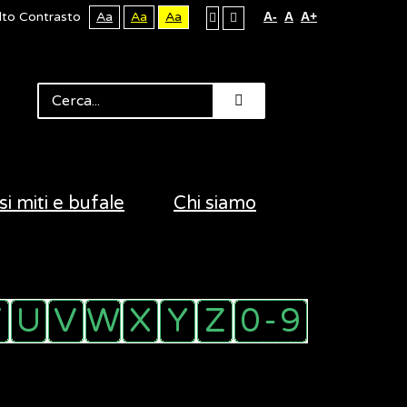
lto Contrasto
Aa
Aa
Aa
A-
A
A+
si miti e bufale
Chi siamo