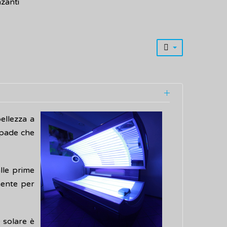
zanti
bellezza a
mpade che
alle prime
mente per
 solare è