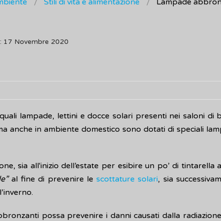
ambiente
Stili di vita e alimentazione
Lampade abbron
o: 17 Novembre 2020
, quali lampade, lettini e docce solari presenti nei saloni di 
 ma anche in ambiente domestico sono dotati di speciali la
e, sia all'inizio dell’estate per esibire un po’ di tintarella 
le”
al fine di prevenire le
scottature solari
, sia successiva
’inverno.
bronzanti possa prevenire i danni causati dalla radiazione