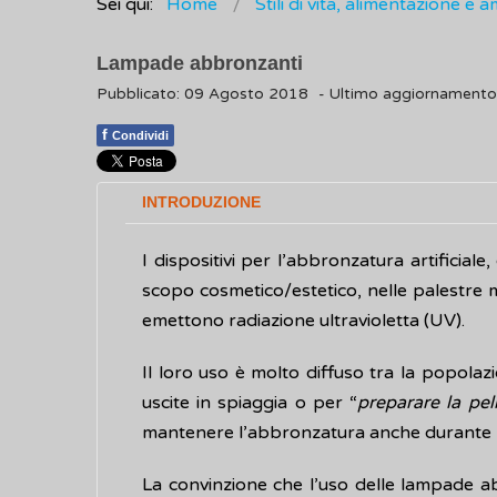
Sei qui:
Home
Stili di vita, alimentazione e 
Lampade abbronzanti
Pubblicato: 09 Agosto 2018
- Ultimo aggiornament
f
Condividi
INTRODUZIONE
I dispositivi per l’abbronzatura artificiale
scopo cosmetico/estetico, nelle palestre
emettono radiazione ultravioletta (UV).
Il loro uso è molto diffuso tra la popolazion
uscite in spiaggia o per “
preparare la pel
mantenere l’abbronzatura anche durante l
La convinzione che l’uso delle lampade ab