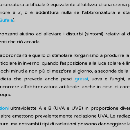
ronzatura artificiale è equivalente all'utilizzo di una crema 
riore a 3, o è addirittura nulla se l’abbronzatura è s
Bufala
).
onzanti aiutino ad alleviare i disturbi (sintomi) relativi al
nti che ciò accada.
vi abbronzanti è quello di stimolare l’organismo a produrre la
icolare in inverno, quando l’esposizione alla luce solare è limi
ochi minuti a non più di mezz'ora al giorno, a seconda della st
na dieta che preveda anche pesci
grassi
, uova e funghi, a 
icorrere all'abbronzatura artificiale: anche in caso di ca
sogno.
zioni
ultraviolette A e B (UVA e UVB) in proporzione dive
, altre emettono prevalentemente radiazione UVA. Le radiaz
ture, ma entrambi i tipi di radiazioni possono danneggiare la