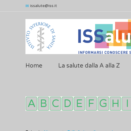
issalute@iss.it
Home
La salute dalla A alla Z