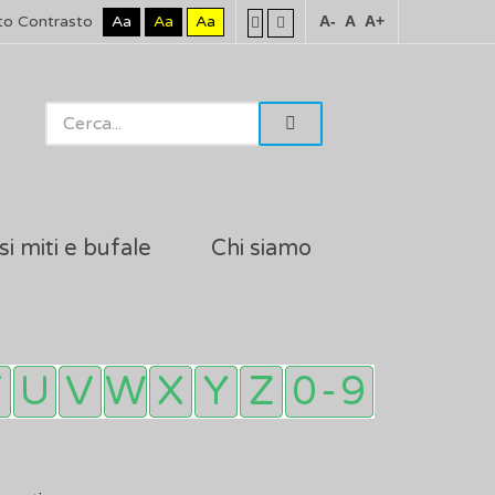
to Contrasto
Aa
Aa
Aa
A-
A
A+
si miti e bufale
Chi siamo