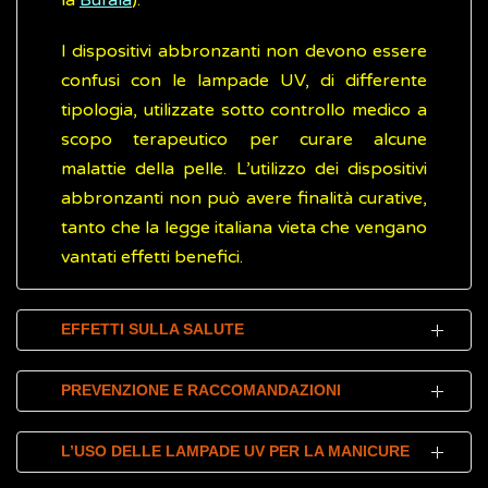
la
Bufala
).
I dispositivi abbronzanti non devono essere
confusi con le lampade UV, di differente
tipologia, utilizzate sotto controllo medico a
scopo terapeutico per curare alcune
malattie della pelle. L’utilizzo dei dispositivi
abbronzanti non può avere finalità curative,
tanto che la legge italiana vieta che vengano
vantati effetti benefici.
EFFETTI SULLA SALUTE
La radiazione ultravioletta (UVA e UVB) sia
PREVENZIONE E RACCOMANDAZIONI
naturale (raggi del sole), sia artificiale
(dispositivi abbronzanti e lampade UV per
Utilizzare un dispositivo per l’abbronzatura
L’USO DELLE LAMPADE UV PER LA MANICURE
altri usi estetici) può invecchiare la pelle
artificiale non è più sicuro di esporsi al sole,