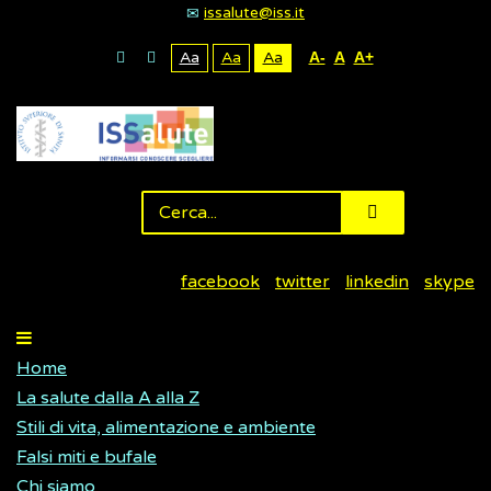
issalute@iss.it
Aa
Aa
Aa
A-
A
A+
facebook
twitter
linkedin
skype
Home
La salute dalla A alla Z
Stili di vita, alimentazione e ambiente
Falsi miti e bufale
Chi siamo