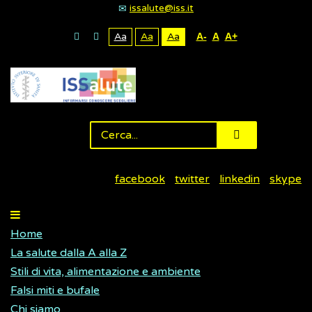
issalute@iss.it
Aa
Aa
Aa
A-
A
A+
facebook
twitter
linkedin
skype
Home
La salute dalla A alla Z
Stili di vita, alimentazione e ambiente
Falsi miti e bufale
Chi siamo