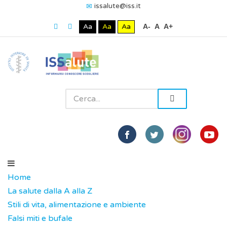
issalute@iss.it
Aa
Aa
Aa
A-
A
A+
Home
La salute dalla A alla Z
Stili di vita, alimentazione e ambiente
Falsi miti e bufale