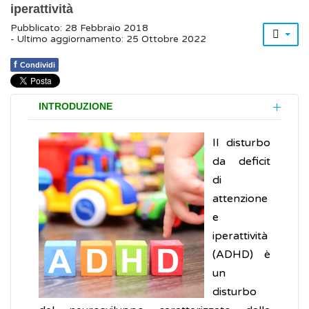
iperattività
Pubblicato: 28 Febbraio 2018
- Ultimo aggiornamento: 25 Ottobre 2022
f
Condividi
INTRODUZIONE
Il disturbo
da deficit
di
attenzione
e
iperattività
(ADHD) è
un
disturbo