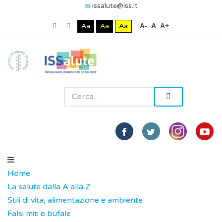
issalute@iss.it
Aa
Aa
Aa
A-
A
A+
Home
La salute dalla A alla Z
Stili di vita, alimentazione e ambiente
Falsi miti e bufale