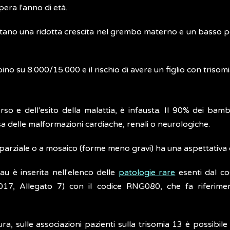
era l'anno di età.
ano una ridotta crescita nel grembo materno e un basso peso
no su 8.000/15.000 e il rischio di avere un figlio con trisom
so e dell'esito della malattia, è infausta. Il 90% dei bam
usa delle malformazioni cardiache, renali o neurologiche.
parziale o a mosaico (forme meno gravi) ha una aspettativa di
tau è inserita nell'elenco delle
patologie rare
esenti dal co
2017, Allegato 7) con il codice RNG080, che fa riferim
ra, sulle associazioni pazienti sulla trisomia 13 è possibile 