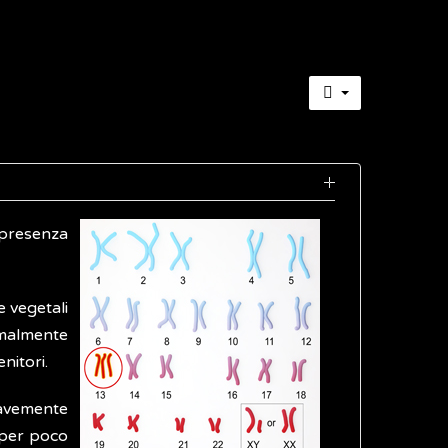
 presenza
e vegetali
rmalmente
nitori.
ravemente
 per poco