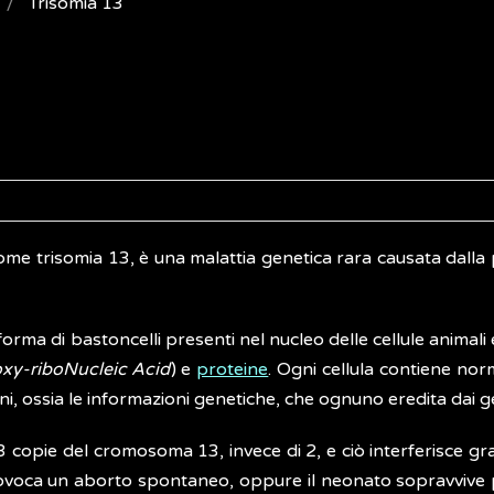
Trisomia 13
ome trisomia 13, è una malattia genetica rara causata dalla
rma di bastoncelli presenti nel nucleo delle cellule animali 
xy-riboNucleic Acid
) e
proteine
. Ogni cellula contiene no
, ossia le informazioni genetiche, che ognuno eredita dai ge
 copie del cromosoma 13, invece di 2, e ciò interferisce g
 provoca un aborto spontaneo, oppure il neonato sopravvive