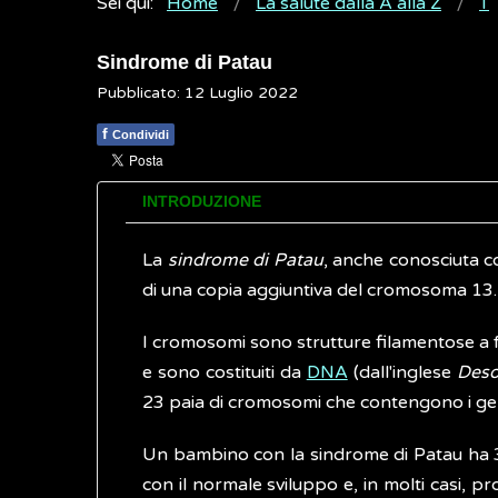
Sei qui:
Home
La salute dalla A alla Z
T
Sindrome di Patau
Pubblicato: 12 Luglio 2022
f
Condividi
INTRODUZIONE
La
sindrome di Patau
, anche conosciuta c
di una copia aggiuntiva del cromosoma 13.
I cromosomi sono strutture filamentose a fo
e sono costituiti da
DNA
(dall'inglese
Deso
23 paia di cromosomi che contengono i geni
Un bambino con la sindrome di Patau ha 3
con il normale sviluppo e, in molti casi,