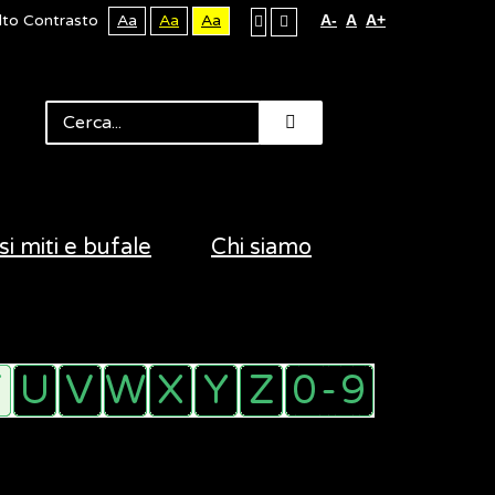
lto Contrasto
Aa
Aa
Aa
A-
A
A+
si miti e bufale
Chi siamo