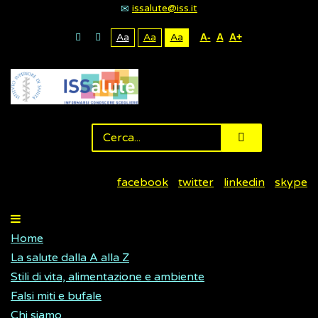
issalute@iss.it
Aa
Aa
Aa
A-
A
A+
facebook
twitter
linkedin
skype
Home
La salute dalla A alla Z
Stili di vita, alimentazione e ambiente
Falsi miti e bufale
Chi siamo