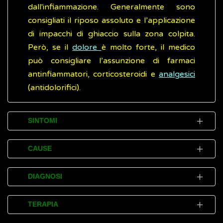
dall'infiammazione. Generalmente sono
consigliati il riposo assoluto e l’applicazione
di impacchi di ghiaccio sulla zona colpita.
Però, se il
dolore
è molto forte, il medico
può consigliare l’assunzione di farmaci
antinfiammatori, corticosteroidi e
analgesici
(antidolorifici).
SINTOMI
I principali disturbi (sintomi) causati dalla
CAUSE
tendinite sono:
La tendinite normalmente è causata da
gonfiori,
dolori
e tumefazioni
, di entità
DIAGNOSI
continue ed eccessive sollecitazioni dei
variabile in base alla gravità del
tendini che, a lungo andare, possono
Come avviene per tutte le malattie, riuscire
processo
infiammatorio
TERAPIA
provocare danni e lesioni alle fibre che li
ad accertare (diagnosticare) la tendinite
diminuzione nella forza dei muscoli