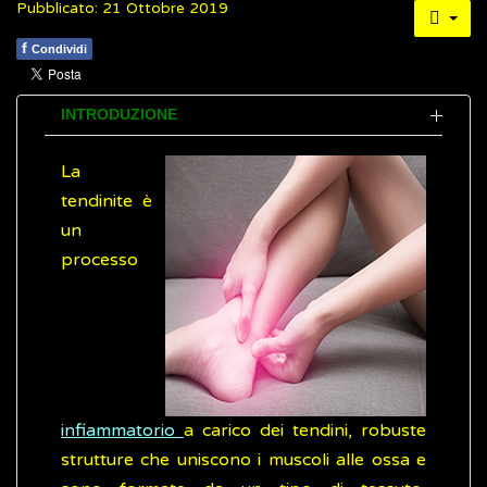
Pubblicato: 21 Ottobre 2019
f
Condividi
INTRODUZIONE
La
tendinite è
un
processo
infiammatorio
a carico dei tendini, robuste
strutture che uniscono i muscoli alle ossa e