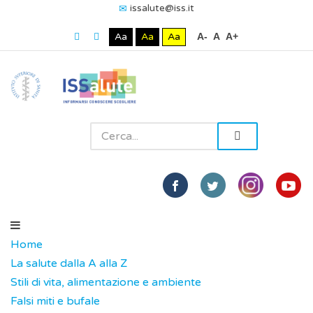
issalute@iss.it
Aa
Aa
Aa
A-
A
A+
Home
La salute dalla A alla Z
Stili di vita, alimentazione e ambiente
Falsi miti e bufale