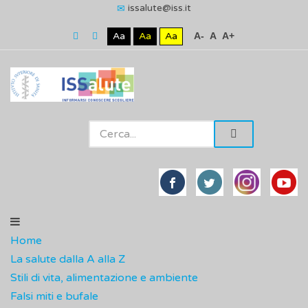
issalute@iss.it
Aa
Aa
Aa
A-
A
A+
Home
La salute dalla A alla Z
Stili di vita, alimentazione e ambiente
Falsi miti e bufale