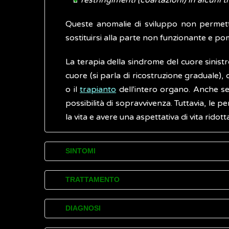
restringimenti (coartazioni) in alcuni tr
Queste anomalie di sviluppo non permetto
sostituirsi alla parte non funzionante e pom
La terapia della sindrome del cuore sinistro
cuore (si parla di ricostruzione graduale),
o il
trapianto
dell'intero organo. Anche se 
possibilità di sopravvivenza. Tuttavia, le p
la vita e avere una aspettativa di vita ridott
SINTOMI
La sindrome da cuore sinistro ipoplasico si m
TRATTAMENTO
che includono:
La sindrome del cuore sinistro ipoplastico s
cianosi
,
colore della pelle blu-grigiast
DIAGNOSI
durante la vita fetale, il ventricolo destro
respirazione rapida e difficile