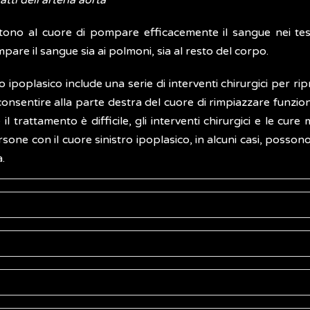
atti dell’arteria aorta
no al cuore di pompare efficacemente il sangue nei tessut
pare il sangue sia ai polmoni, sia al resto del corpo.
 ipoplasico include una serie di interventi chirurgici per ripr
 consentire alla parte destra del cuore di rimpiazzare funzi
il trattamento è difficile, gli interventi chirurgici e le c
ersone con il cuore sinistro ipoplasico, in alcuni casi, poss
a.
anifesta già alla nascita. I neonati, infatti, già nei primi gior
i verifica durante la crescita del feto, nel periodo in cui il 
ro
 riesce a sostenere la circolazione grazie alla presenza del 