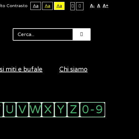
lto Contrasto
Aa
Aa
Aa
A-
A
A+
si miti e bufale
Chi siamo