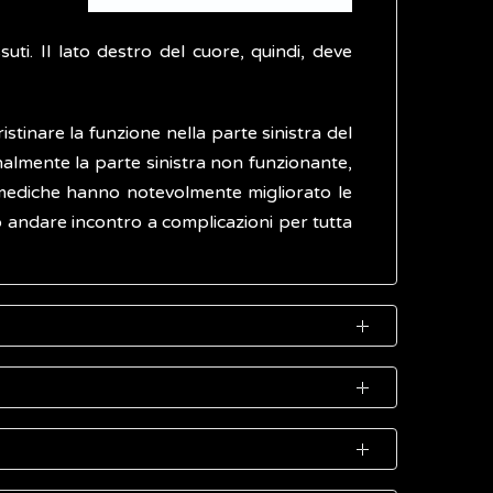
i. Il lato destro del cuore, quindi, deve
istinare la funzione nella parte sinistra del
onalmente la parte sinistra non funzionante,
ure mediche hanno notevolmente migliorato le
ono andare incontro a complicazioni per tutta
ni di vita presentano i sintomi della malattia
cuore si sviluppa. L'anomalia è ben tollerata
dotto arterioso di Botallo, un vaso sanguigno