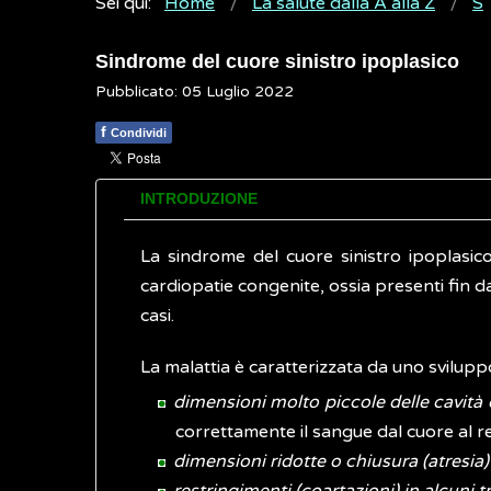
Sei qui:
Home
La salute dalla A alla Z
S
Sindrome del cuore sinistro ipoplasico
Pubblicato: 05 Luglio 2022
f
Condividi
INTRODUZIONE
La sindrome del cuore sinistro ipoplasic
cardiopatie congenite, ossia presenti fin d
casi.
La malattia è caratterizzata da uno svilupp
dimensioni molto piccole delle cavità de
correttamente il sangue dal cuore al res
dimensioni ridotte o chiusura (atresia) 