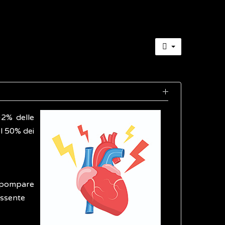
-2% delle
el 50% dei
i pompare
 assente