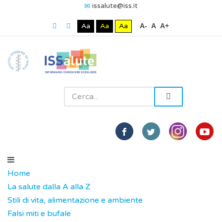
issalute@iss.it
Aa
Aa
Aa
A-
A
A+
Home
La salute dalla A alla Z
Stili di vita, alimentazione e ambiente
Falsi miti e bufale