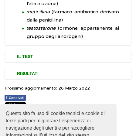
l’eliminazione)
meticillina
(farmaco antibiotico derivato
dalla penicillina)
testosterone
(ormone appartenente al
gruppo degli androgeni)
IL TEST
Il dosaggio del ferro nel sangue (sideremia)
RISULTATI
misura la quantità di ferro legato alla
Prossimo aggiornamento: 26 Marzo 2022
transferrina
, che ha la funzione di
I valori considerati normali possono differire
trasportarlo dall'intestino alle cellule che lo
da laboratorio a laboratorio poiché
f
Condividi
utilizzano.
dipendono da molti fattori (l’età, il sesso, la
Questo sito fa uso di cookie tecnici e cookie di
popolazione di riferimento, i metodi usati
1
1
1
1
1
Rating 2.11 (19 Votes)
Per eseguire il test, dopo un digiuno di
terze parti per migliorare l’esperienza di
per l’analisi) e, quindi, non è possibile
almeno 12 ore (è consentito solo bere
navigazione degli utenti e per raccogliere
indicarli.
informazioni sull’utilizzo del sito stesso.