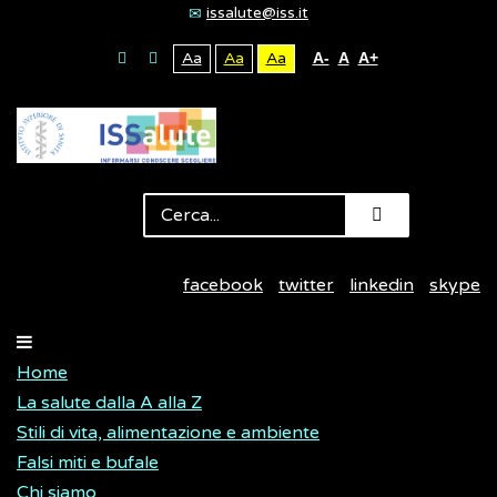
issalute@iss.it
Aa
Aa
Aa
A-
A
A+
facebook
twitter
linkedin
skype
Home
La salute dalla A alla Z
Stili di vita, alimentazione e ambiente
Falsi miti e bufale
Chi siamo