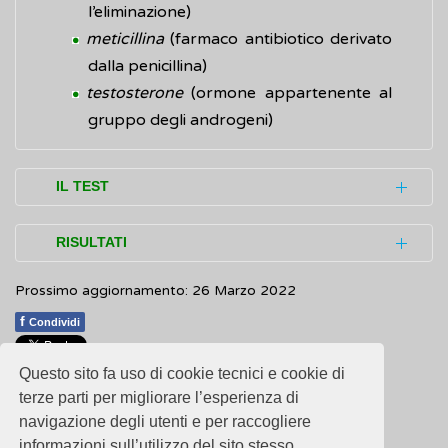
l’eliminazione)
meticillina
(farmaco antibiotico derivato
dalla penicillina)
testosterone
(ormone appartenente al
gruppo degli androgeni)
IL TEST
Il dosaggio del ferro nel sangue (sideremia)
RISULTATI
misura la quantità di ferro legato alla
Prossimo aggiornamento: 26 Marzo 2022
transferrina
, che ha la funzione di
I valori considerati normali possono differire
trasportarlo dall'intestino alle cellule che lo
da laboratorio a laboratorio poiché
f
Condividi
utilizzano.
dipendono da molti fattori (l’età, il sesso, la
Questo sito fa uso di cookie tecnici e cookie di
popolazione di riferimento, i metodi usati
1
1
1
1
1
Rating 2.11 (19 Votes)
Per eseguire il test, dopo un digiuno di
terze parti per migliorare l’esperienza di
per l’analisi) e, quindi, non è possibile
almeno 12 ore (è consentito solo bere
navigazione degli utenti e per raccogliere
indicarli.
informazioni sull’utilizzo del sito stesso.