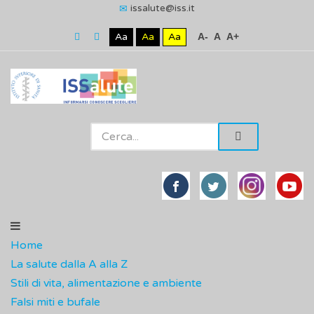
issalute@iss.it
Aa
Aa
Aa
A-
A
A+
Home
La salute dalla A alla Z
Stili di vita, alimentazione e ambiente
Falsi miti e bufale