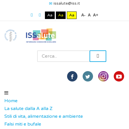
issalute@iss.it
Aa
Aa
Aa
A-
A
A+
Home
La salute dalla A alla Z
Stili di vita, alimentazione e ambiente
Falsi miti e bufale