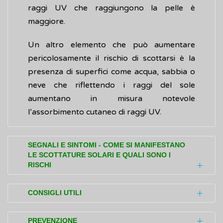
raggi UV che raggiungono la pelle è
maggiore.
Un altro elemento che può aumentare
pericolosamente il rischio di scottarsi è la
presenza di superfici come acqua, sabbia o
neve che riflettendo i raggi del sole
aumentano in misura notevole
l’assorbimento cutaneo di raggi UV.
SEGNALI E SINTOMI - COME SI MANIFESTANO
LE SCOTTATURE SOLARI E QUALI SONO I
RISCHI
Il segnale più comune della scottatura solare
CONSIGLI UTILI
di livello più basso, l’
eritema
, consiste
nell'arrossamento della pelle, che si
Cosa fare in caso di scottature? Innanzitutto,
PREVENZIONE