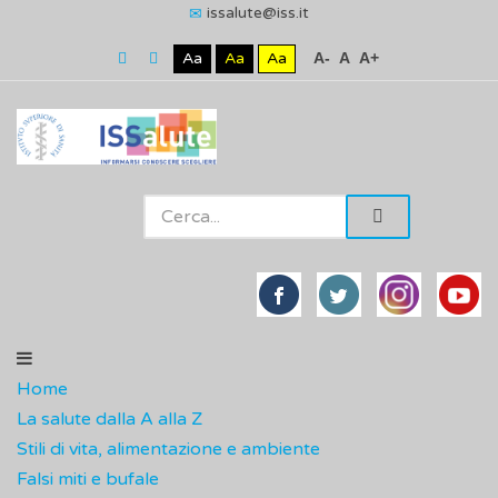
issalute@iss.it
Aa
Aa
Aa
A-
A
A+
Home
La salute dalla A alla Z
Stili di vita, alimentazione e ambiente
Falsi miti e bufale