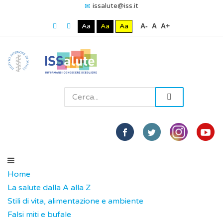
issalute@iss.it
Aa
Aa
Aa
A-
A
A+
Home
La salute dalla A alla Z
Stili di vita, alimentazione e ambiente
Falsi miti e bufale