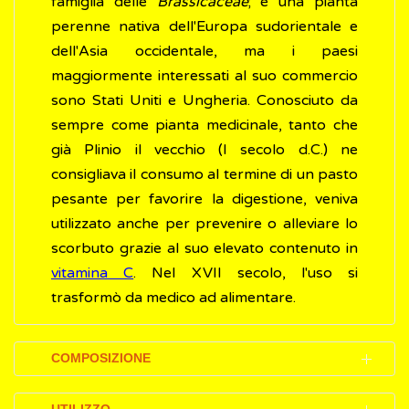
famiglia delle
Brassicaceae
; è una pianta
perenne nativa dell'Europa sudorientale e
dell'Asia occidentale, ma i paesi
maggiormente interessati al suo commercio
sono Stati Uniti e Ungheria. Conosciuto da
sempre come pianta medicinale, tanto che
già Plinio il vecchio (I secolo d.C.) ne
consigliava il consumo al termine di un pasto
pesante per favorire la digestione, veniva
utilizzato anche per prevenire o alleviare lo
scorbuto grazie al suo elevato contenuto in
vitamina C
. Nel XVII secolo, l'uso si
trasformò da medico ad alimentare.
COMPOSIZIONE
Il rafano è una ricca fonte di composti capaci