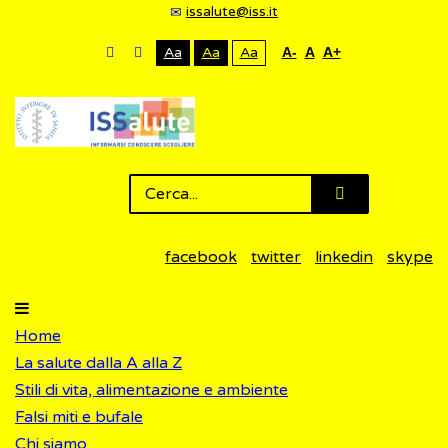
issalute@iss.it
Aa
Aa
Aa
A-
A
A+
facebook
twitter
linkedin
skype
Home
La salute dalla A alla Z
Stili di vita, alimentazione e ambiente
Falsi miti e bufale
Chi siamo