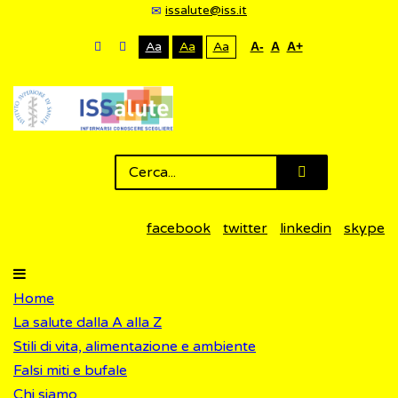
issalute@iss.it
Aa
Aa
Aa
A-
A
A+
facebook
twitter
linkedin
skype
Home
La salute dalla A alla Z
Stili di vita, alimentazione e ambiente
Falsi miti e bufale
Chi siamo