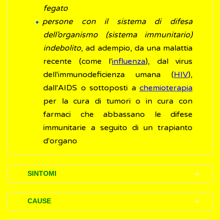
fegato
persone con il sistema di difesa
dell’organismo (sistema immunitario)
indebolito
, ad adempio, da una malattia
recente (come l'
influenza
), dal virus
dell'immunodeficienza umana (
HIV
),
dall'AIDS o sottoposti a
chemioterapia
per la cura di tumori o in cura con
farmaci che abbassano le difese
immunitarie a seguito di un trapianto
d'organo
SINTOMI
Il medico di famiglia può accertare
CAUSE
(diagnosticare) la presenza della polmonite