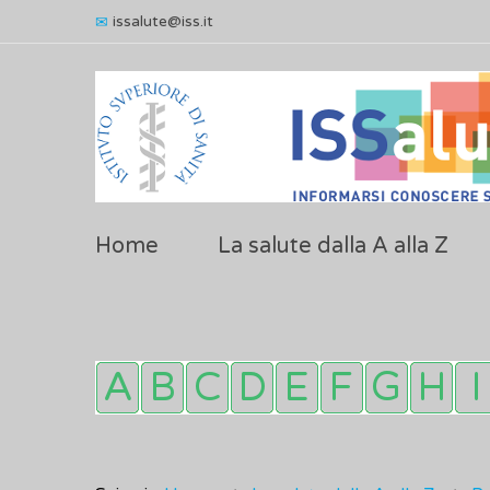
issalute@iss.it
Home
La salute dalla A alla Z