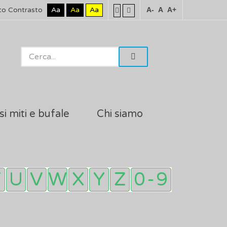
to Contrasto
Aa
Aa
Aa
A-
A
A+
si miti e bufale
Chi siamo