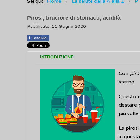
Sei qui:
Home
La salute dalla A alla Z
P
Pirosi, bruciore di stomaco, acidità
Pubblicato: 11 Giugno 2020
f
Condividi
INTRODUZIONE
Con
piro
sterno.
Questo 
destare 
più volte
La piros
in questa 