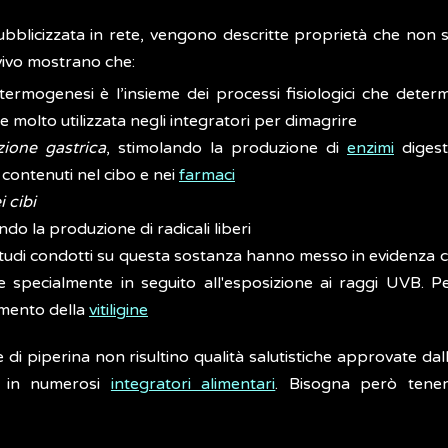
ubblicizzata in rete, vengono descritte proprietà che non 
n vivo mostrano che:
 termogenesi è l’insieme dei processi fisiologici che det
 molto utilizzata negli integratori per dimagrire
zione gastrica
, stimolando la produzione di
enzimi
digest
 contenuti nel cibo e nei
farmaci
i cibi
endo la produzione di radicali liberi
studi condotti su questa sostanza hanno messo in evidenza com
 specialmente in seguito all'esposizione ai raggi UVB. P
tamento della
vitiligine
 di piperina non risultino qualità salutistiche approvate dal
ta in numerosi
integratori alimentari
. Bisogna però tene