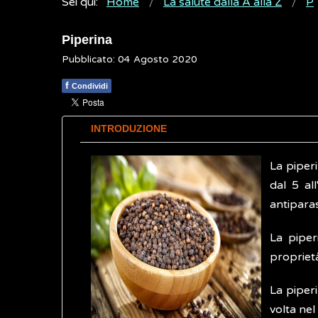
Sei qui:
Home
La salute dalla A alla Z
P
Piperina
Pubblicato: 04 Agosto 2020
f
Condividi
INTRODUZIONE
La piper
dal 5 al
antiparas
La piper
proprietà
La piperi
volta ne