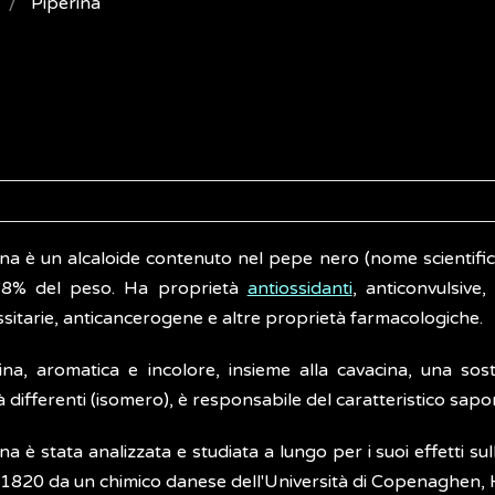
Piperina
ina è un alcaloide contenuto nel pepe nero (nome scientifi
l'8% del peso. Ha proprietà
antiossidanti
, anticonvulsive,
sitarie, anticancerogene e altre proprietà farmacologiche.
ina, aromatica e incolore, insieme alla cavacina, una s
 differenti (isomero), è responsabile del caratteristico sap
na è stata analizzata e studiata a lungo per i suoi effetti s
l 1820 da un chimico danese dell'Università di Copenaghen, 