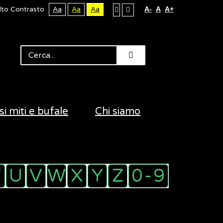
lto Contrasto
Aa
Aa
Aa
A-
A
A+
si miti e bufale
Chi siamo