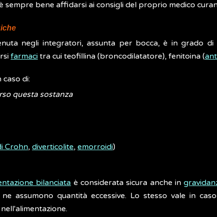
ri è sempre bene affidarsi ai consigli del proprio medico curan
giche
enuta negli integratori, assunta per bocca, è in grado d
ersi
farmaci
tra cui teofillina (broncodilatatore), fenitoina (
ant
 caso di:
erso questa sostanza
i Crohn
,
diverticolite
,
emorroidi
)
entazione bilanciata
è considerata sicura anche in
gravidan
ne assumono quantità eccessive. Lo stesso vale in caso 
 nell'alimentazione.