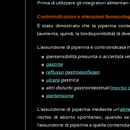
Prima di utilizzare gli integratori alimenta
Controindicazioni e interazioni farmacolo
È stato dimostrato che la piperina cont
(aumenta, quindi, la biodisponibilità) di div
L'assunzione di piperina è controindicata in
ipersensibilità presunta o accertata v
gastrite
reflusso gastroesofageo
ulcera
gastrica
altri disturbi gastrointestinali
(
morbo d
ipertensione
L'assunzione di piperina mediante un'
alim
rischio di aborto spontaneo, quando se 
l'assunzione di piperina a quella contenuta