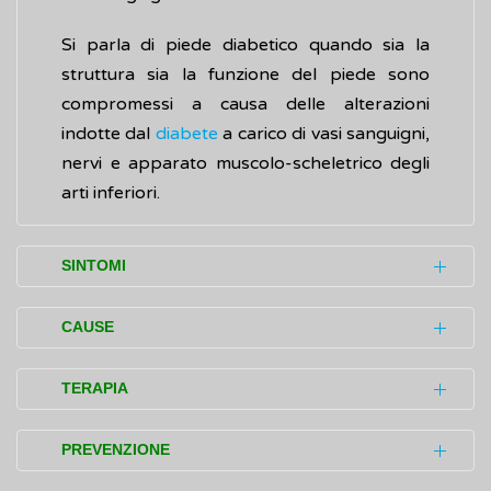
Si parla di piede diabetico quando sia la
struttura sia la funzione del piede sono
compromessi a causa delle alterazioni
indotte dal
diabete
a carico di vasi sanguigni,
nervi e apparato muscolo-scheletrico degli
arti inferiori.
SINTOMI
I segni e i sintomi del piede diabetico si
CAUSE
manifestano a diversi livelli:
Il piede diabetico è la conseguenza di un
cartilagini, tendini e legamenti
,
TERAPIA
cattivo controllo della
glicemia
(livelli di
diventano più spessi e rigidi, con
glucosio nel sangue) e di altri fattori di
Per quanto riguarda la terapia delle lesioni,
conseguente limitazione dei movimenti e
PREVENZIONE
rischio quali elevata
pressione arteriosa
,
le persone diabetiche con ulcere in atto o
un irrigidimento generale del piede che