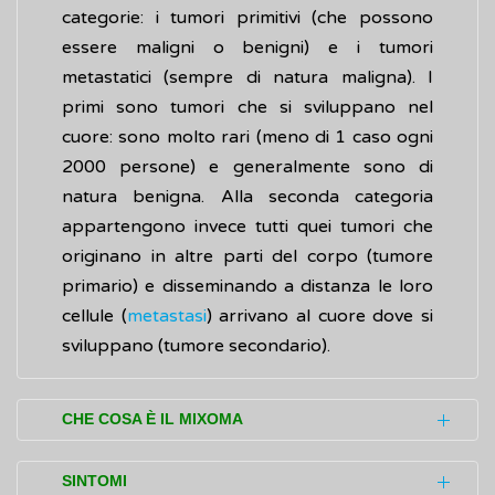
categorie: i tumori primitivi (che possono
essere maligni o benigni) e i tumori
metastatici (sempre di natura maligna). I
primi sono tumori che si sviluppano nel
cuore: sono molto rari (meno di 1 caso ogni
2000 persone) e generalmente sono di
natura benigna. Alla seconda categoria
appartengono invece tutti quei tumori che
originano in altre parti del corpo (tumore
primario) e disseminando a distanza le loro
cellule (
metastasi
) arrivano al cuore dove si
sviluppano (tumore secondario).
CHE COSA È IL MIXOMA
Il mixoma, un tumore primitivo di tipologia
SINTOMI