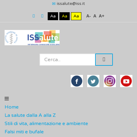
issalute@iss.it
Aa
Aa
Aa
A-
A
A+
Home
La salute dalla A alla Z
Stili di vita, alimentazione e ambiente
Falsi miti e bufale