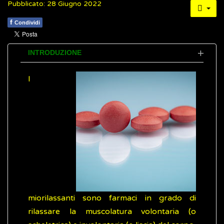
Pubblicato: 28 Giugno 2022
f
Condividi
INTRODUZIONE
I
miorilassanti sono farmaci in grado di
rilassare la muscolatura volontaria (o