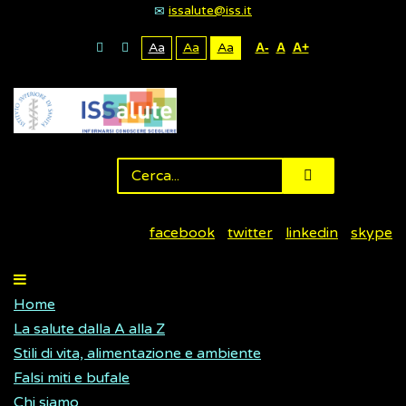
issalute@iss.it
Aa
Aa
Aa
A-
A
A+
facebook
twitter
linkedin
skype
Home
La salute dalla A alla Z
Stili di vita, alimentazione e ambiente
Falsi miti e bufale
Chi siamo