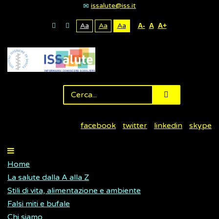
issalute@iss.it
Aa
Aa
Aa
A-
A
A+
facebook
twitter
linkedin
skype
Home
La salute dalla A alla Z
Stili di vita, alimentazione e ambiente
Falsi miti e bufale
Chi siamo