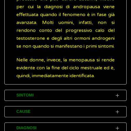
per cui la diagnosi di andropausa viene
effettuata quando il fenomeno è in fase già
avanzata. Molti uomini, infatti, non si
rendono conto del progressivo calo del
testosterone e degli altri ormoni androgeni
se non quando si manifestano i primi sintomi.
Nelle donne, invece, la menopausa si rende
evidente con la fine del ciclo mestruale ed è,
quindi, immediatamente identificata.
SINTOMI
Sebbene l'andropausa sia un processo
CAUSE
particolarmente lento comporta delle
modifiche che, in genere, vengono percepite
Non si conoscono le cause specifiche che
DIAGNOSI