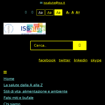
issalute@iss.it
Aa
Aa
Aa
A-
A
A+
facebook
twitter
linkedin
skype
Home
La salute dalla A alla Z
Stili di vita, alimentazione e ambiente
Falsi miti e bufale
Chi siamo