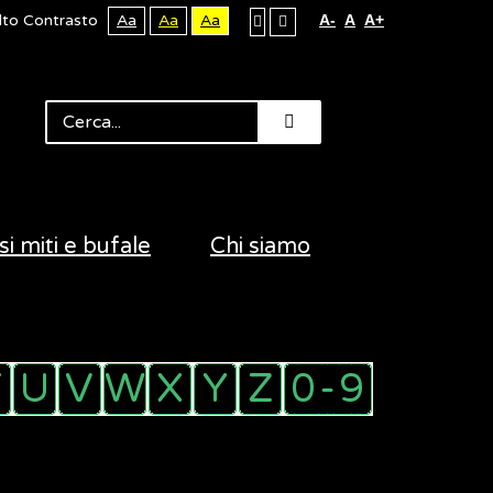
lto Contrasto
Aa
Aa
Aa
A-
A
A+
si miti e bufale
Chi siamo