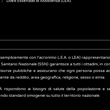
Livelli Essenziali di Assistenza (LEA)
 semplicemente con l’acronimo L.E.A. o LEA) rappresentano 
o Sanitario Nazionale (SSN) garantisce a tutti i cittadini, in con
on risorse pubbliche e assicurano che ogni persona possa a
nte da reddito, area geografica, religione, sesso o etnia.
A rispondono ai bisogni di salute della popolazione e s
endo standard omogenei su tutto il territorio nazionale.