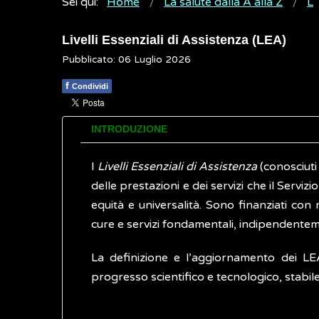
Sei qui:
Home
La salute dalla A alla Z
L
Livelli Essenziali di Assistenza (LEA)
Pubblicato: 06 Luglio 2026
f
Condividi
INTRODUZIONE
I
Livelli Essenziali di Assistenza
(conosciuti
delle prestazioni e dei servizi che il Servizi
equità e universalità. Sono finanziati c
cure e servizi fondamentali, indipendenteme
La definizione e l’aggiornamento dei LE
progresso scientifico e tecnologico, stabil