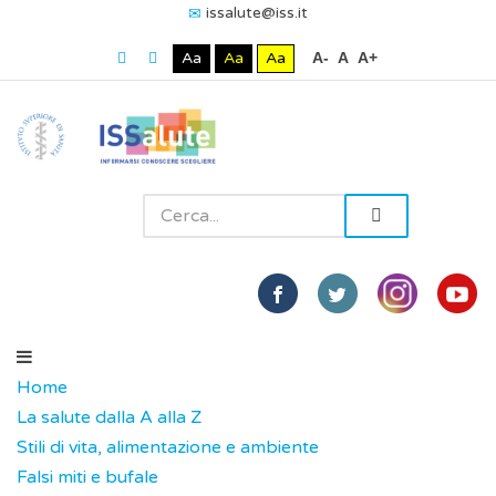
issalute@iss.it
Aa
Aa
Aa
A-
A
A+
Home
La salute dalla A alla Z
Stili di vita, alimentazione e ambiente
Falsi miti e bufale