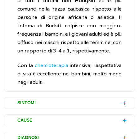
di tutti i linfomi non Hodgkin ed è più
comune nella razza caucasica rispetto alle
persone di origine africana o asiatica. Il
linfoma di Burkitt colpisce con maggiore
frequenza i bambini e i giovani adulti ed è più
diffuso nei maschi rispetto alle femmine, con
un rapporto di 3-4 a 1, rispettivamente.
Con la
chemioterapia
intensiva, l'aspettativa
di vita è eccellente nei bambini, molto meno
negli adulti.
SINTOMI
Di solito, la
forma endemica
del linfoma di
CAUSE
Burkitt è legata al virus Epstein Barr (EBV) e
si presenta sotto forma di un tumore
I
linfomi non-Hodgkin
sono tumori che
DIAGNOSI