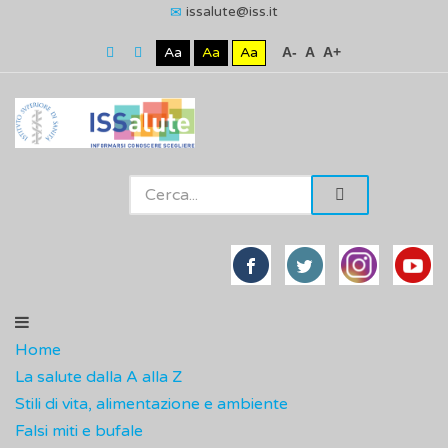
issalute@iss.it
Aa
Aa
Aa
A-
A
A+
Home
La salute dalla A alla Z
Stili di vita, alimentazione e ambiente
Falsi miti e bufale