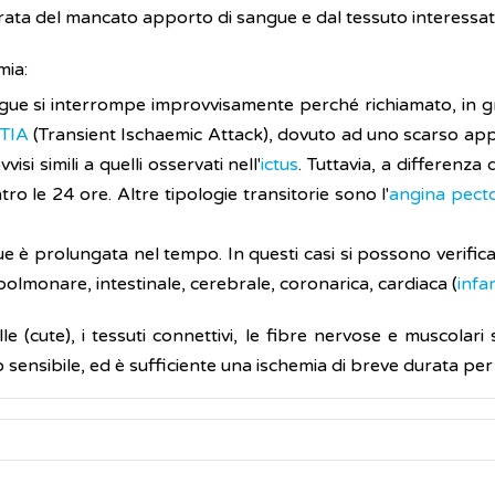
ata del mancato apporto di sangue e dal tessuto interessat
mia:
angue si interrompe improvvisamente perché richiamato, in g
TIA
(Transient Ischaemic Attack), dovuto ad uno scarso app
si simili a quelli osservati nell'
ictus
. Tuttavia, a differenza
o le 24 ore. Altre tipologie transitorie sono l'
angina pecto
e è prolungata nel tempo. In questi casi si possono verificare 
polmonare, intestinale, cerebrale, coronarica, cardiaca (
infa
le (cute), i tessuti connettivi, le fibre nervose e muscolari
 sensibile, ed è sufficiente una ischemia di breve durata per 