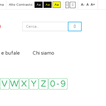
rna
Alto Contrasto
Aa
Aa
Aa
A-
A
A+
i e bufale
Chi siamo