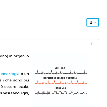
eno) in organi o
a
emorragia
o un
elli che sono più
ò essere locale,
 vasi sanguigni,