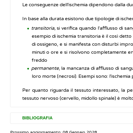
Le conseguenze dell'ischemia dipendono dalla dur
​In base alla durata esistono due tipologie di ische
transitoria,
si verifica quando l'afflusso di s
esempio di ischemia transitoria è il così detto
di ossigeno, e si manifesta con disturbi improvvi
minuti o ore e si risolvono completamente entr
freddo
permanente
, la mancanza di afflusso di sangu
loro morte (necrosi). Esempi sono: l'ischemia 
Per quanto riguarda il tessuto interessato, la pel
tessuto nervoso (cervello, midollo spinale) è molto
BIBLIOGRAFIA
Prossimo aggiornamento: 08 Gennaio 2028