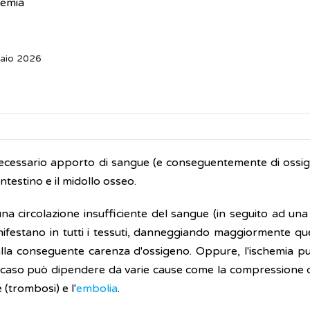
hemia
naio 2026
 necessario apporto di sangue (e conseguentemente di ossig
l'intestino e il midollo osseo.
una circolazione insufficiente del sangue (in seguito ad un
manifestano in tutti i tessuti, danneggiando maggiormente qu
 alla conseguente carenza d'ossigeno. Oppure, l'ischemia pu
o caso può dipendere da varie cause come la compressione di
(trombosi) e l'
embolia
.