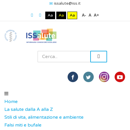
issalute@iss.it
Aa
Aa
Aa
A-
A
A+
Home
La salute dalla A alla Z
Stili di vita, alimentazione e ambiente
Falsi miti e bufale