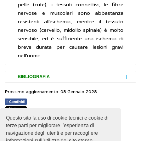
pelle (cute), i tessuti connettivi, le fibre
nervose e muscolari sono abbastanza
resistenti all'ischemia, mentre il tessuto
nervoso (cervello, midollo spinale) è molto
sensibile, ed è sufficiente una ischemia di
breve durata per causare lesioni gravi
nell'uomo.
BIBLIOGRAFIA
Prossimo aggiornamento: 08 Gennaio 2028
National Institutes of Health (NIH). National
Cancer Institute. Dictionary of Cancer Terms.
f
Condividi
Ischemia
(Inglese)
Questo sito fa uso di cookie tecnici e cookie di
1
1
1
1
1
Rating 2.63 (19 Votes)
Humanitas Research Hospital.
Ischemia
terze parti per migliorare l’esperienza di
navigazione degli utenti e per raccogliere
cerebrale
informazioni sull’utilizzo del sito stesso.