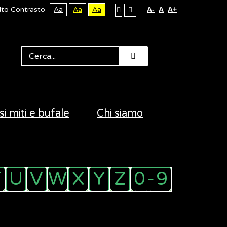
lto Contrasto
Aa
Aa
Aa
A-
A
A+
si miti e bufale
Chi siamo