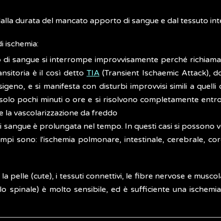
lla durata del mancato apporto di sangue e dal tessuto int
i ischemia:
so di sangue si interrompe improvvisamente perché richiamat
nsitoria è il così detto
TIA
(Transient Ischaemic Attack), 
eno, e si manifesta con disturbi improvvisi simili a quelli o
solo pochi minuti o ore e si risolvono completamente entro 
e la vascolarizzazione da freddo
i sangue è prolungata nel tempo. In questi casi si possono veri
empi sono: l'ischemia polmonare, intestinale, cerebrale, cor
la pelle (cute), i tessuti connettivi, le fibre nervose e musco
lo spinale) è molto sensibile, ed è sufficiente una ischemi