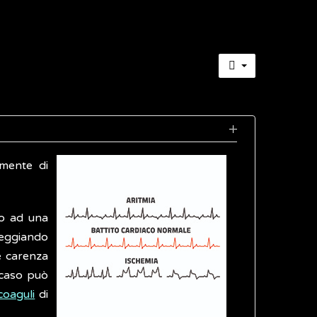
emente di
to ad una
nneggiando
e carenza
 caso può
coaguli
di