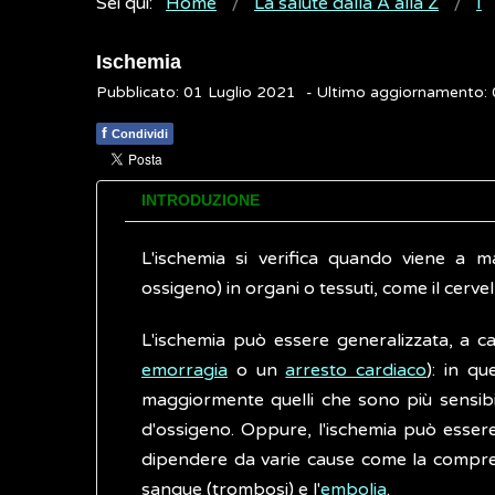
Sei qui:
Home
La salute dalla A alla Z
I
Ischemia
Pubblicato: 01 Luglio 2021
- Ultimo aggiornamento:
f
Condividi
INTRODUZIONE
L'ischemia si verifica quando viene a 
ossigeno) in organi o tessuti, come il cervello
L'ischemia può essere generalizzata, a ca
emorragia
o un
arresto cardiaco
): in qu
maggiormente quelli che sono più sensibi
d'ossigeno. Oppure, l'ischemia può essere
dipendere da varie cause come la compress
sangue (trombosi) e l'
embolia
.