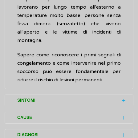
lavorano per lungo tempo all'esterno a
temperature molto basse, persone senza
fissa dimora (senzatetto) che vivono
all'aperto e le vittime di incidenti di
montagna.
Sapere come riconoscere i primi segnali di
congelamento e come intervenire nel primo
soccorso può essere fondamentale per
ridurre il rischio di lesioni permanenti.
SINTOMI
La gravità del congelamento dipende dal
CAUSE
livello di danno ai tessuti e dalla sua
profondità.
La causa più comune di congelamento è
DIAGNOSI