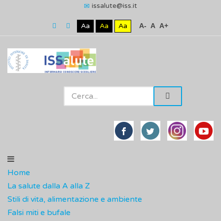
issalute@iss.it
Aa
Aa
Aa
A-
A
A+
Home
La salute dalla A alla Z
Stili di vita, alimentazione e ambiente
Falsi miti e bufale