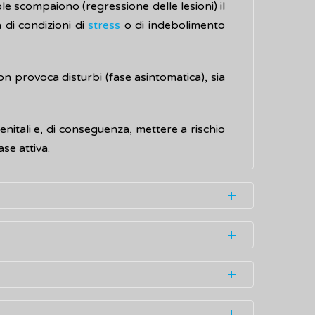
ole scompaiono (regressione delle lesioni) il
 di condizioni di
stress
o di indebolimento
non provoca disturbi (fase asintomatica), sia
nitali e, di conseguenza, mettere a rischio
ase attiva.
tiple a livello dei genitali esterni (pene e
urito e la tendenza a creare piccole ferite
o, prevalentemente, nel corso di rapporti
e utilizzata per proteggere i rapporti oro-
curate, possono rimanere per tre/quattro
atteristiche presenti sulle mucose genitali o