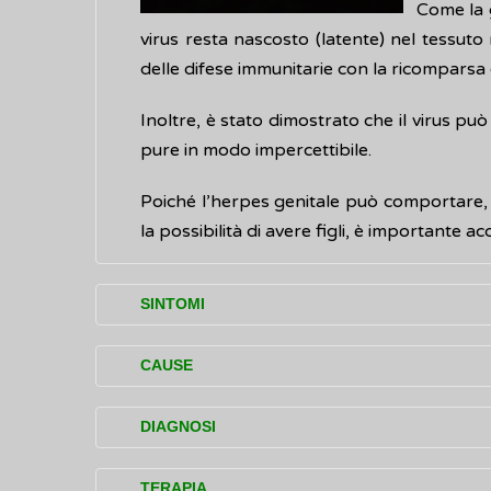
Come la g
virus resta nascosto (latente) nel tessuto 
delle difese immunitarie con la ricomparsa d
Inoltre, è stato dimostrato che il virus può
pure in modo impercettibile.
Poiché l’herpes genitale può comportare, n
la possibilità di avere figli, è importante ac
SINTOMI
La prima
infezione
causata dall'herpes viru
CAUSE
scroto nell'uomo, vulva e vagina nella don
(ulcerazioni).
L'herpes genitale colpisce soprattutto g
DIAGNOSI
vaginali, anali e orali non protetti da pr
In tale fase le vescicole possono scompa
genitali od oro-anali) (leggi la
Bufala
).
L'accertamento (diagnosi) dell'herpes genita
TERAPIA