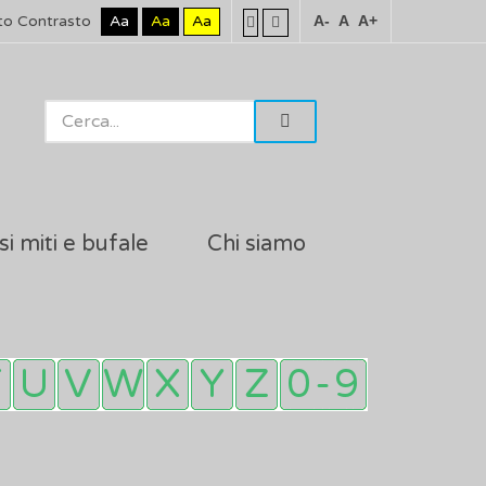
to Contrasto
Aa
Aa
Aa
A-
A
A+
si miti e bufale
Chi siamo