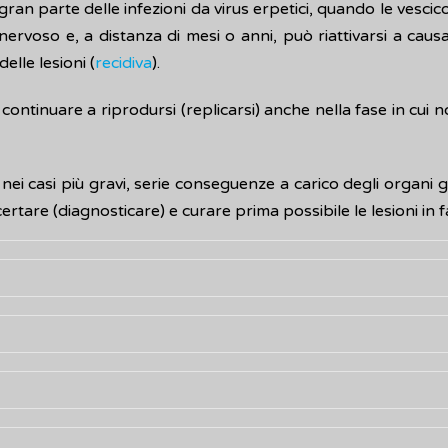
ran parte delle infezioni da virus erpetici, quando le vescic
nervoso e, a distanza di mesi o anni, può riattivarsi a causa
elle lesioni (
recidiva
).
 continuare a riprodursi (replicarsi) anche nella fase in cui 
ei casi più gravi, serie conseguenze a carico degli organi ge
certare (diagnosticare) e curare prima possibile le lesioni in f
s a livello genitale si manifesta con vescicole singole o mul
na) e con
infiammazione
sottostante che provoca dolore o pr
li adulti che hanno una vita sessuale attiva ed è trasmess
eservativo o da dental dam (membrana in lattice che può esser
rire e ricomparire a distanza di ore o giorni e, se non 
le è, di solito, basato sull'osservazione delle vescicole car