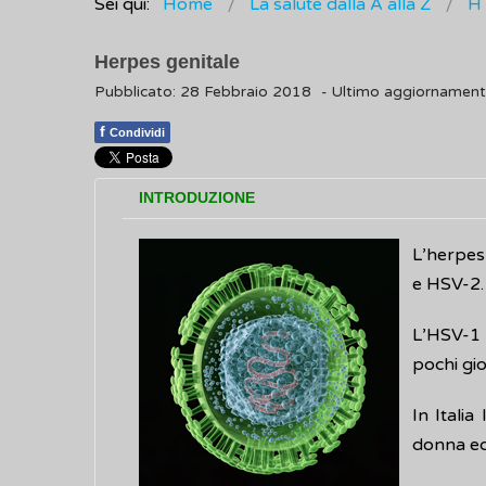
Sei qui:
Home
La salute dalla A alla Z
H
Herpes genitale
Pubblicato: 28 Febbraio 2018
- Ultimo aggiornamen
f
Condividi
INTRODUZIONE
L’herpes 
e HSV-2.
L’HSV-1 
pochi gio
In Italia
donna ed