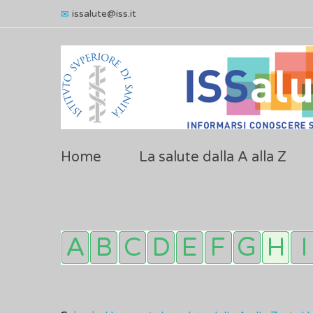
issalute@iss.it
Home
La salute dalla A alla Z