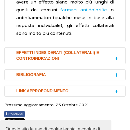
avere un effetto siano molto più lunghi di
quelli dei comuni
farmaci antidolorifici
o
antinfiammatori (qualche mese in base alla
risposta individuale), gli effetti collaterali
sono molto più contenuti.
EFFETTI INDESIDERATI (COLLATERALI) E
CONTROINDICAZIONI
Se presa nelle quantità raccomandate, la
BIBLIOGRAFIA
glucosamina solfato è ben tollerata.
EFSA Panel on Dietetic Products, Nutrition
LINK APPROFONDIMENTO
Gli effetti indesiderati (effetti collaterali)
and Allergies (NDA).
Scientific Opinion on
riportati sono molto rari, tuttavia, l'uso orale
Prossimo aggiornamento: 25 Ottobre 2021
the substantiation of a health claim related
Mayo Clinic.
Glucosamine
(Inglese)
di glucosamina solfato può causare nausea,
to glucosamine and maintenance of normal
f
Condividi
bruciore di stomaco,
costipazione
,
National Institutes of Health (NIH). National
joint cartilage pursuant to Article 13(5) of
sonnolenza, reazioni cutanee,
mal di testa
.
Center for Complementary and Integrative
Regulation (EC) No 1924/2006
.
EFSA
Questo sito fa uso di cookie tecnici e cookie di