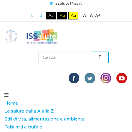
issalute@iss.it
Aa
Aa
Aa
A-
A
A+
Home
La salute dalla A alla Z
Stili di vita, alimentazione e ambiente
Falsi miti e bufale