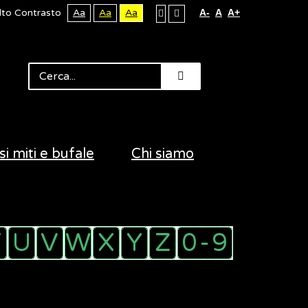
lto Contrasto
Aa
Aa
Aa
A-
A
A+
si miti e bufale
Chi siamo