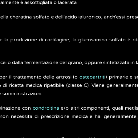
rmalmente è assottigliata o lacerata.
cheratina solfato e dell’acido ialuronico, anch'essi present
a produzione di cartilagine, la glucosamina solfato è ritenu
acei o dalla fermentazione del grano, oppure sintetizzata in 
 per il trattamento delle artrosi (o
osteoartriti
) primarie e 
 di ricetta medica ripetibile (classe C). Viene generalmen
e somministrazioni.
mbinazione con
condroitina
e/o altri componenti, quali meti
non necessita di prescrizione medica e ha, generalmente, d