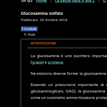
Sei qui:
Home
La salute dalla A alla Z
G
Glucosamina solfato
Pubblicato: 25 Ottobre 2019
f
Condividi
INTRODUZIONE
La glucosamina è uno zucchero importante 
(
grassi
) e
proteine
.
Ne esistono diverse forme: la glucosamina 
Essendo un precursore importante di com
glicosaminoglicani, GAG), la glucosamina 
come un cuscinetto ammortizzatore protegge