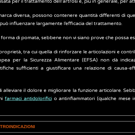
a per il trattamento dell’artrosi e, più in generale, per atten
 marca diversa, possono contenere quantità differenti di que
uò influenzare largamente l’efficacia del trattamento.
 forma di pomata, sebbene non vi siano prove che possa esse
prietà, tra cui quella di rinforzare le articolazioni e contri
 Europea per la Sicurezza Alimentare (EFSA) non dà indica
iche sufficienti a giustificare una relazione di causa-ef
 alleviare il dolore e migliorare la funzione articolare. Seb
uni
farmaci antidolorifici
o antinfiammatori (qualche mese in b
NTROINDICAZIONI