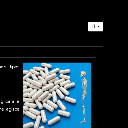
i, lipidi
glicani e
he agisce