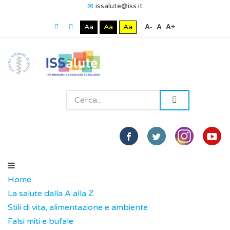
issalute@iss.it
Aa
Aa
Aa
A-
A
A+
Home
La salute dalla A alla Z
Stili di vita, alimentazione e ambiente
Falsi miti e bufale