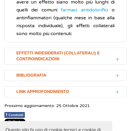
avere un effetto siano molto più lunghi di
quelli dei comuni
farmaci antidolorifici
o
antinfiammatori (qualche mese in base alla
risposta individuale), gli effetti collaterali
sono molto più contenuti.
EFFETTI INDESIDERATI (COLLATERALI) E
CONTROINDICAZIONI
Se presa nelle quantità raccomandate, la
BIBLIOGRAFIA
glucosamina solfato è ben tollerata.
EFSA Panel on Dietetic Products, Nutrition
LINK APPROFONDIMENTO
Gli effetti indesiderati (effetti collaterali)
and Allergies (NDA).
Scientific Opinion on
riportati sono molto rari, tuttavia, l'uso orale
Prossimo aggiornamento: 25 Ottobre 2021
the substantiation of a health claim related
Mayo Clinic.
Glucosamine
(Inglese)
di glucosamina solfato può causare nausea,
to glucosamine and maintenance of normal
f
Condividi
bruciore di stomaco,
costipazione
,
National Institutes of Health (NIH). National
joint cartilage pursuant to Article 13(5) of
sonnolenza, reazioni cutanee,
mal di testa
.
Center for Complementary and Integrative
Regulation (EC) No 1924/2006
.
EFSA
Questo sito fa uso di cookie tecnici e cookie di