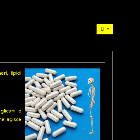
i, lipidi
glicani e
he agisce