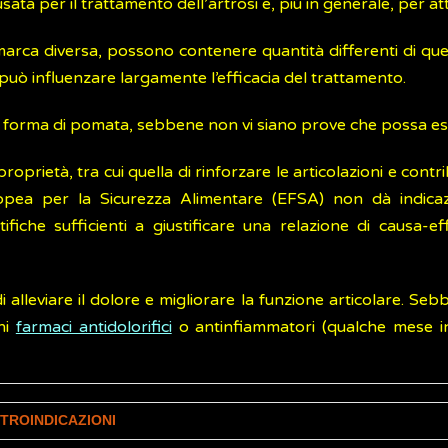
a per il trattamento dell’artrosi e, più in generale, per atten
 marca diversa, possono contenere quantità differenti di que
uò influenzare largamente l’efficacia del trattamento.
 forma di pomata, sebbene non vi siano prove che possa esse
prietà, tra cui quella di rinforzare le articolazioni e contri
 Europea per la Sicurezza Alimentare (EFSA) non dà indica
iche sufficienti a giustificare una relazione di causa-ef
 alleviare il dolore e migliorare la funzione articolare. Seb
uni
farmaci antidolorifici
o antinfiammatori (qualche mese in b
NTROINDICAZIONI