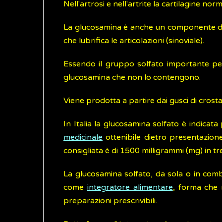
Nell'artrosi e nell'artrite la cartilagine no
La glucosamina è anche un componente della 
che lubrifica le articolazioni (sinoviale).
Essendo il gruppo solfato importante per l
glucosamina che non lo contengono.
Viene prodotta a partire dai gusci di crost
In Italia la glucosamina solfato è indicata
medicinale
ottenibile dietro presentazione
consigliata è di 1500 milligrammi (mg) in tr
La glucosamina solfato, da sola o in co
come
integratore alimentare
, forma che 
preparazioni prescrivibili.