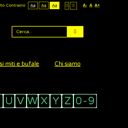
lto Contrasto
Aa
Aa
Aa
A-
A
A+
si miti e bufale
Chi siamo