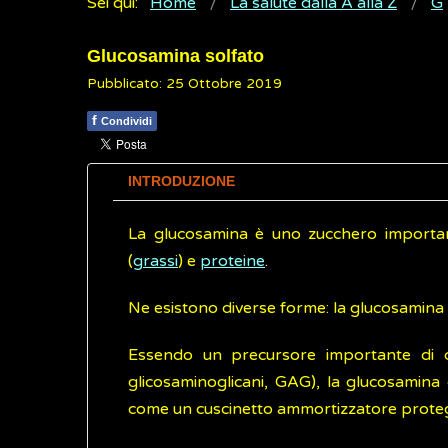
Sei qui:
Home
La salute dalla A alla Z
G
Glucosamina solfato
Pubblicato: 25 Ottobre 2019
f
Condividi
INTRODUZIONE
La glucosamina è uno zucchero importante 
(
grassi
) e
proteine
.
Ne esistono diverse forme: la glucosamina 
Essendo un precursore importante di com
glicosaminoglicani, GAG), la glucosamina 
come un cuscinetto ammortizzatore protegge