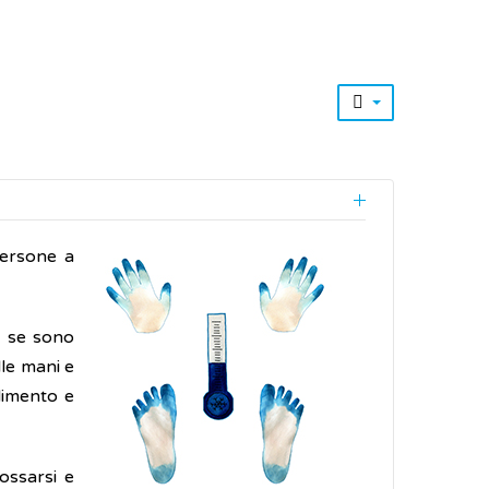
persone a
e se sono
le mani e
idimento e
ossarsi e