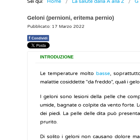
Sei qui:
Home
La salute dalla A alla Z
G
Geloni (pernioni, eritema pernio)
Pubblicato: 17 Marzo 2022
f
Condividi
INTRODUZIONE
Le temperature molto
basse
, soprattut
malattie cosiddette "da freddo", quali i gel
I geloni sono lesioni della pelle che co
umide, bagnate o colpite da vento forte. L
dei piedi. La pelle delle dita può present
prurito.
Di solito i geloni non causano dolore ma,