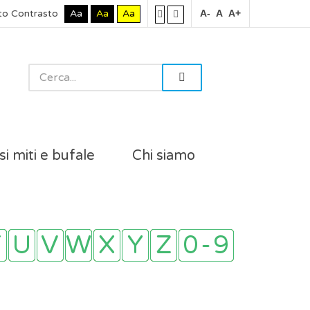
to Contrasto
Aa
Aa
Aa
A-
A
A+
si miti e bufale
Chi siamo