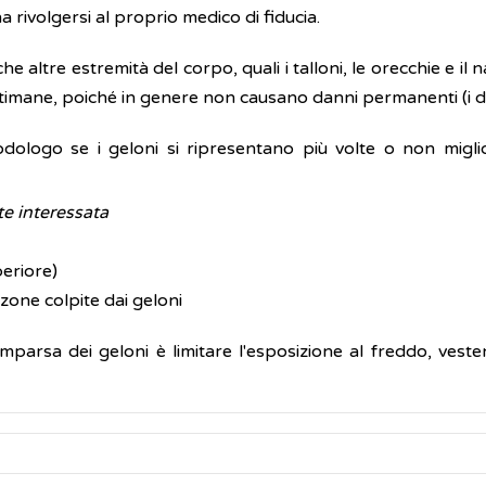
a rivolgersi al proprio medico di fiducia.
he altre estremità del corpo, quali i talloni, le orecchie e il n
timane, poiché in genere non causano danni permanenti (i dis
podologo se i geloni si ripresentano più volte o non mig
te interessata
eriore)
e zone colpite dai geloni
parsa dei geloni è limitare l'esposizione al freddo, veste