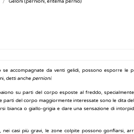
Geloni (pernioni, eritema pernio)
to se accompagnate da venti gelidi, possono esporre le 
oni, detti anche
pernioni
.
mpaiono su parti del corpo esposte al freddo, specialment
e parti del corpo maggiormente interessate sono le dita del
arsi bianca o giallo-grigia e dare una sensazione di intorp
 nei casi più gravi, le zone colpite possono gonfiarsi, arr