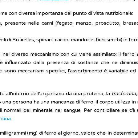
orme con diversa importanza dal punto di vista nutrizionale:
e, presente nelle carni (fegato, manzo, prosciutto, bresao
voli di Bruxelles, spinaci, cacao, mandorle, fichi secchi) in f
 è nel diverso meccanismo con cui viene assimilato: il ferro
è influenzato dalla presenza di sostanze che ne diminuis
i sono meccanismi specifici, l'assorbimento è variabile ed 
o all'interno dell’organismo da una proteina, la
trasferrina,
una persona ha una mancanza di ferro, il corpo utilizza i
lli normali del minerale nel sangue. Per controllare se c’è
ritina
.
illigrammi (mg) di ferro al giorno, valore che, in determin