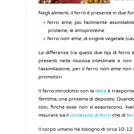
Negli alimenti, il ferro è presente in due f
ferro
eme,
più facilmente assimilabil
proteine, le
emoproteine
ferro
non-eme
, di origine vegetale (ca
La differenza tra questi due tipi di ferro
presenti nella mucosa intestinale e non 
l'assimilazione; per il ferro
non-eme
non c
promotori.
Il ferro introdotto con la
dieta
è trasportat
ferritina,
una proteina di deposito. Quando 
così, finché esse non si esauriscono, live
misurare sia il
contenuto di ferro
che di
fer
Il corpo umano ha bisogno di circa 10-12 m