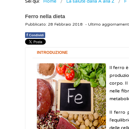
Sei qui:
Home
La salute dalla A alla Z
F
Ferro nella dieta
Pubblicato: 28 Febbraio 2018
- Ultimo aggiornament
f
Condividi
INTRODUZIONE
Il ferro 
produzio
corpo. Il
nelle fib
metaboli
Il ferro
l'equilib
delle cell