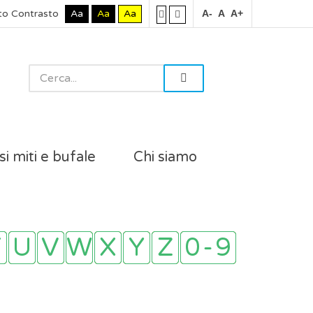
to Contrasto
Aa
Aa
Aa
A-
A
A+
si miti e bufale
Chi siamo