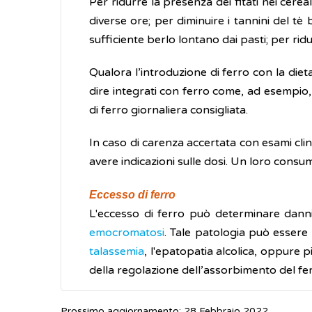
Per ridurre la presenza dei fitati nei cere
diverse ore; per diminuire i tannini del t
sufficiente berlo lontano dai pasti; per ridu
Qualora l’introduzione di ferro con la dieta
dire integrati con ferro come, ad esempio, 
di ferro giornaliera consigliata.
In caso di carenza accertata con esami clini
avere indicazioni sulle dosi. Un loro consu
Eccesso di ferro
L'eccesso di ferro può determinare danni
emocromatosi
. Tale patologia può essere
talassemia
, l'epatopatia alcolica, oppure 
della regolazione dell’assorbimento del fer
Prossimo aggiornamento: 28 Febbraio 2022