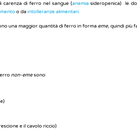
i carenza di ferro nel sangue (
anemia
sideropenica) le donn
imento
o da
intolleranze alimentari
.
gono una maggior quantità di ferro in forma
eme
, quindi più 
 ferro
non-eme
sono:
he)
crescione e il cavolo riccio)