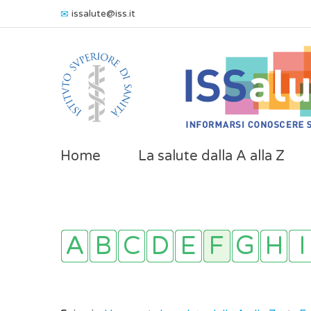
issalute@iss.it
Home
La salute dalla A alla Z