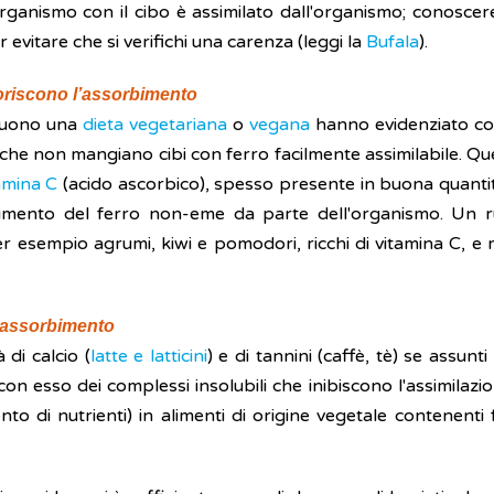
rganismo con il cibo è assimilato dall'organismo; conoscere 
evitare che si verifichi una carenza (leggi la
Bufala
).
voriscono l’assorbimento
eguono una
dieta vegetariana
o
vegana
hanno evidenziato com
he non mangiano cibi con ferro facilmente assimilabile. Qu
amina C
(acido ascorbico), spesso presente in buona quantità
mento del ferro non-eme da parte dell'organismo. Un ruol
er esempio agrumi, kiwi e pomodori, ricchi di vitamina C, e 
l’assorbimento
di calcio (
latte e latticini
) e di tannini (caffè, tè) se assunti
 esso dei complessi insolubili che inibiscono l'assimilazion
nto di nutrienti) in alimenti di origine vegetale contenenti