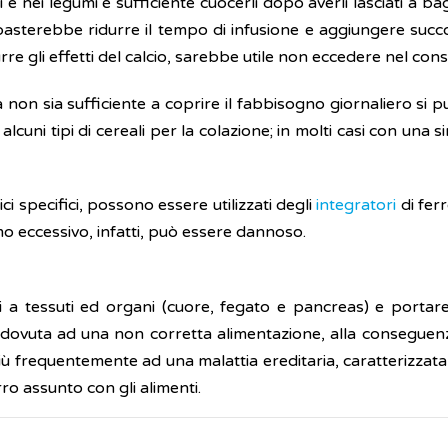
ali e nei legumi è sufficiente cuocerli dopo averli lasciati a
è basterebbe ridurre il tempo di infusione e aggiungere succo
rre gli effetti del calcio, sarebbe utile non eccedere nel consu
 non sia sufficiente a coprire il fabbisogno giornaliero si può
alcuni tipi di cereali per la colazione; in molti casi con una
ci specifici, possono essere utilizzati degli
integratori
di fer
mo eccessivo, infatti, può essere dannoso.
 a tessuti ed organi (cuore, fegato e pancreas) e portar
 dovuta ad una non corretta alimentazione, alla conseguenza
più frequentemente ad una malattia ereditaria, caratterizzat
ro assunto con gli alimenti.