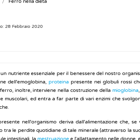
Ferro nella dieta
o: 28 Febbraio 2020
è un nutriente essenziale per il benessere del nostro organ
ne dell'emoglobina,
proteina
presente nei globuli rossi che
 ferro, inoltre, interviene nella costruzione della
mioglobina
re muscolari, ed entra a far parte di vari enzimi che svolg
che.
 presente nell'organismo deriva dall'alimentazione che, se
rio tra le perdite quotidiane di tale minerale (attraverso la s
ule intestinali, la
mestruazione
e l'allattamento nelle donne, ec