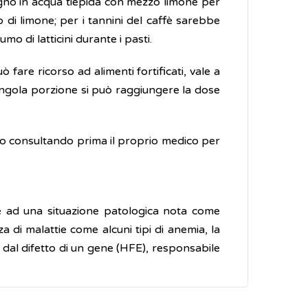
 bagno in acqua tiepida con mezzo limone per
 di limone; per i tannini del caffè sarebbe
mo di latticini durante i pasti.
 fare ricorso ad alimenti fortificati, vale a
 singola porzione si può raggiungere la dose
ro consultando prima il proprio medico per
e ad una situazione patologica nota come
 di malattie come alcuni tipi di anemia, la
a dal difetto di un gene (HFE), responsabile