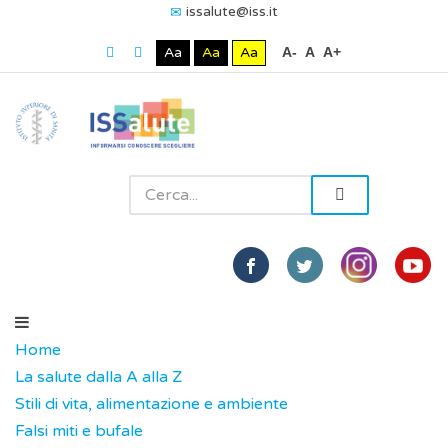
issalute@iss.it
Aa
Aa
Aa
A-
A
A+
Home
La salute dalla A alla Z
Stili di vita, alimentazione e ambiente
Falsi miti e bufale