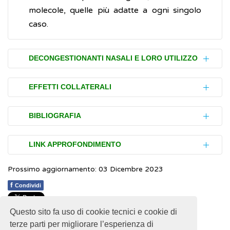
molecole, quelle più adatte a ogni singolo
caso.
DECONGESTIONANTI NASALI E LORO UTILIZZO
I farmaci decongestionanti nasali si possono
EFFETTI COLLATERALI
trovare sotto forma di:
I farmaci decongestionanti nasali, di solito,
spray nasali
BIBLIOGRAFIA
sono ben tollerati.
gocce
NHS.
Decongestants
(Inglese)
compresse
LINK APPROFONDIMENTO
Gli effetti indesiderati (effetti collaterali),
sciroppi
laddove presenti, sono generalmente lievi,
Prossimo aggiornamento: 03 Dicembre 2023
polveri da sciogliere in acqua calda
NHS.
Pseudoephedrine (including Sudafed)
transitori e cessano con la sospensione del
(Inglese)
f
Condividi
farmaco. Quelli più comuni includono:
Alcuni di questi prodotti possono
racchiudere, oltre ai principi attivi
sonnolenza
Questo sito fa uso di cookie tecnici e cookie di
1
1
1
1
1
Rating 2.33 (3 Votes)
decongestionanti, anche farmaci antipiretici
irritazione del naso
terze parti per migliorare l’esperienza di