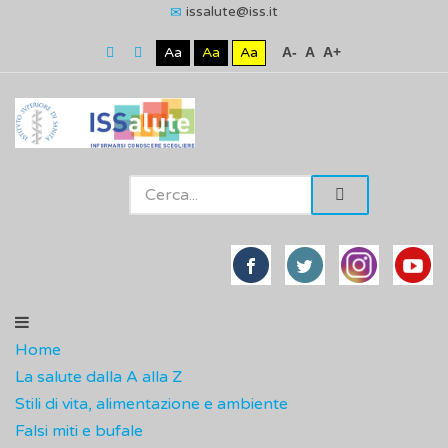
issalute@iss.it
Aa
Aa
Aa
A-
A
A+
Home
La salute dalla A alla Z
Stili di vita, alimentazione e ambiente
Falsi miti e bufale