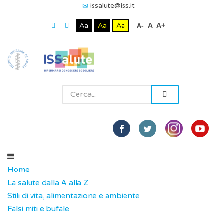
issalute@iss.it
Aa
Aa
Aa
A-
A
A+
Home
La salute dalla A alla Z
Stili di vita, alimentazione e ambiente
Falsi miti e bufale