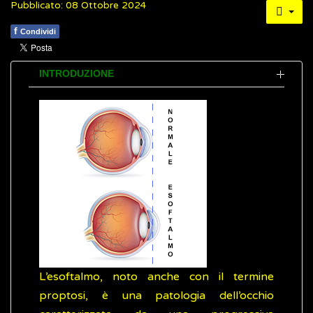
Pubblicato: 08 Ottobre 2024
f
Condividi
INTRODUZIONE
L’esoftalmo, noto anche con il termine
proptosi, è una patologia dell’occhio