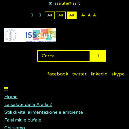
issalute@iss.it
Aa
Aa
Aa
A-
A
A+
facebook
twitter
linkedin
skype
Home
La salute dalla A alla Z
Stili di vita, alimentazione e ambiente
Falsi miti e bufale
Chi siamo