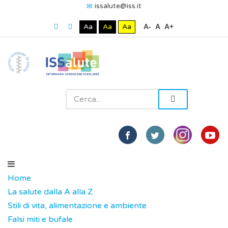
issalute@iss.it
Aa
Aa
Aa
A-
A
A+
Home
La salute dalla A alla Z
Stili di vita, alimentazione e ambiente
Falsi miti e bufale